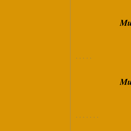
Mu
Mu