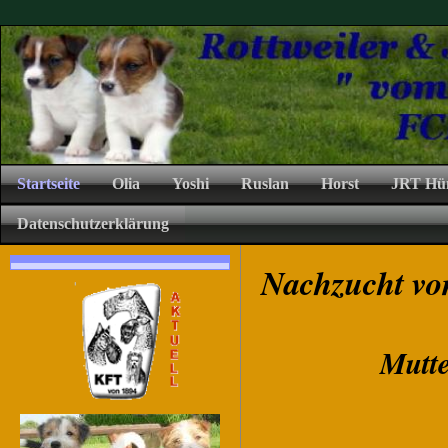
Startseite
Olia
Yoshi
Ruslan
Horst
JRT Hü
Datenschutzerklärung
Nachzucht vo
Mutt