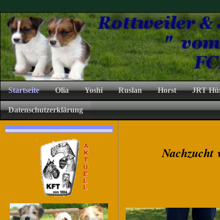
Startseite
Olia
Yoshi
Ruslan
Horst
JRT Hü
Datenschutzerklärung
Nachzucht 