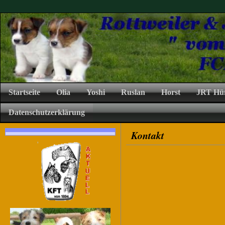
Startseite
Olia
Yoshi
Ruslan
Horst
JRT Hü
Datenschutzerklärung
Kontakt