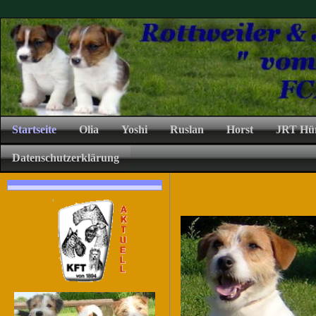
Startseite
Olia
Yoshi
Ruslan
Horst
JRT Hü
Datenschutzerklärung