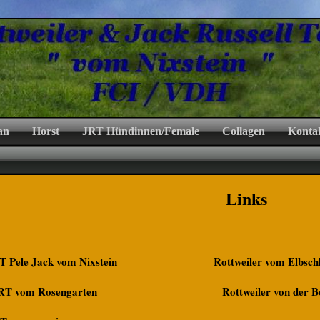
an
Horst
JRT Hündinnen/Female
Collagen
Konta
Links
T Pele Jack vom Nixstein
Rottweiler vom Elbsch
RT vom Rosengarten
Rottweiler von der 