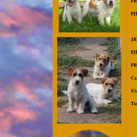
PR
PJ
JR
PJ
PR
Ca
Kle
Tie