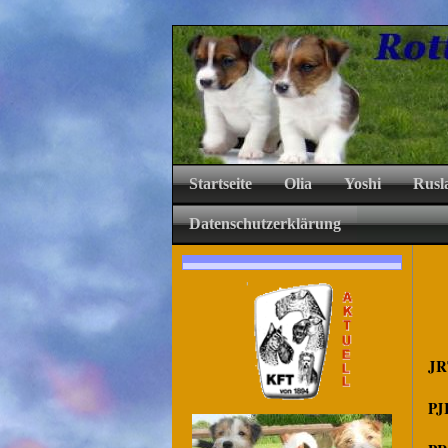
Startseite
Olia
Yoshi
Rusl
Datenschutzerklärung
JR
PJ