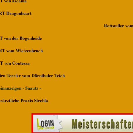
T von ascania
RT Dragonheart
Rottweiler vom
T von der Bogenheide
RT vom Wietzenbruch
T von Contessa
irn Terrier vom Dörnthaler Teich
inanzeigen - Snautz -
rärztliche Praxis Strehla