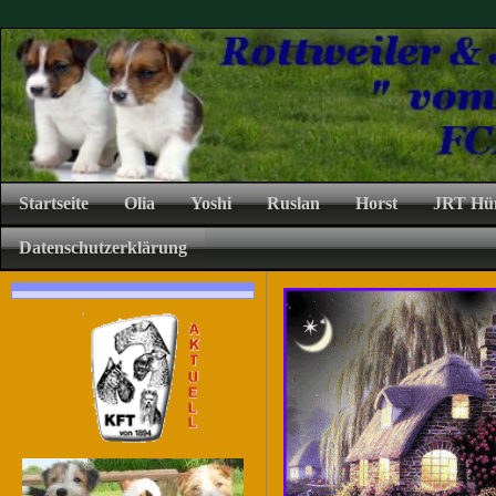
Startseite
Olia
Yoshi
Ruslan
Horst
JRT Hü
Datenschutzerklärung