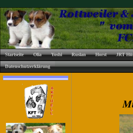
Startseite
Olia
Yoshi
Ruslan
Horst
JRT Hü
Datenschutzerklärung
Mü